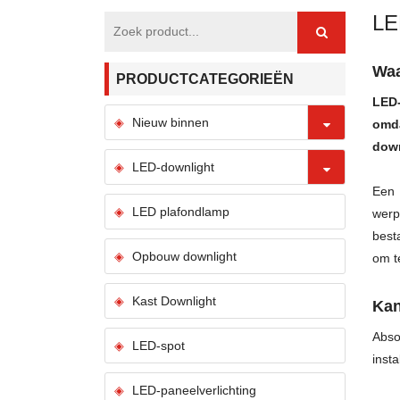
LE
Waa
PRODUCTCATEGORIEËN
LED-
Nieuw binnen
omda
down
LED-downlight
Een
LED plafondlamp
werp
best
Opbouw downlight
om t
Kast Downlight
Kan
Abso
LED-spot
insta
LED-paneelverlichting