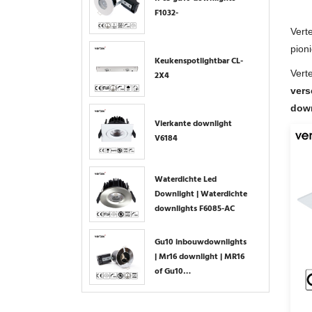
F1032-
Vert
pioni
Keukenspotlightbar CL-
Vert
2X4
vers
down
Vierkante downlight
V6184
Waterdichte Led
Downlight | Waterdichte
downlights F6085-AC
Gu10 inbouwdownlights
| Mr16 downlight | MR16
of Gu10
inbouwdownlights F1201