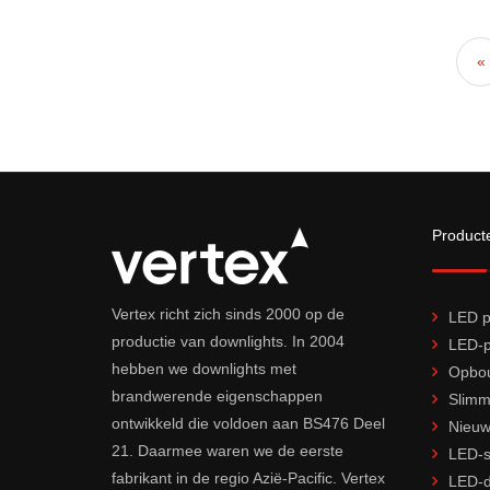
«
Product
Vertex richt zich sinds 2000 op de
LED p
productie van downlights. In 2004
LED-p
hebben we downlights met
Opbou
brandwerende eigenschappen
Slimm
ontwikkeld die voldoen aan BS476 Deel
Nieuw
21. Daarmee waren we de eerste
LED-s
fabrikant in de regio Azië-Pacific. Vertex
LED-d