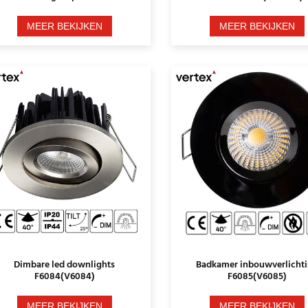
Downlights
MEER BEKIJKEN
MEER BEKIJKEN
Dimbare led downlights
Badkamer inbouwverlicht
F6084(V6084)
F6085(V6085)
MEER BEKIJKEN
MEER BEKIJKEN