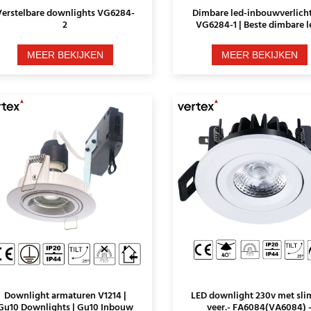
Verstelbare downlights VG6284-
Dimbare led-inbouwverlich
2
VG6284-1 | Beste dimbare l
downlights
MEER BEKIJKEN
MEER BEKIJKEN
Downlight armaturen V1214 |
LED downlight 230v met sl
Gu10 Downlights | Gu10 Inbouw
veer.- FA6084(VA6084) 