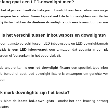
 lang gaat een LED-downlight mee?
 het algemeen heeft de halogeen downlight een levensduur van ongev
langere levensduur. Neem bijvoorbeeld de led downlighters van Vert
 Bij Vertex hebben de
dimbare downlights
ook een levensduur van mee
 is het verschil tussen inbouwspots en downlights?
voornaamste verschil tussen LED-inbouwspots en LED-downlightarmatur
zijds is
een LED-inbouwspot
een armatuur dat zodanig in een plaf
rgen of 'verzonken' in het oppervlak zit.
de andere kant is
een led downlight fixture
een specifiek type inbo
le bundel of spot. Led downlight fixture is ontworpen om gerichte ver
der.
k merk downlights zijn het beste?
ex biedt de
beste led-downlights
, omdat het een krachtig ontwer
lights