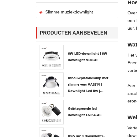
Hoe
Slimme muziekdownlight
Over
een 
uur.
PRODUCTEN AANBEVELEN
Wat
6W LED-downlight | 6W
Het 
downlight V6064E
Ener
verbo
Inbouwplafondlamp met
slimme veer VA6214 |
Aan 
Downlight Led 8w |
smal
Downlight 8w
eron
Geïntegreerde led
downlight F6054-AC
Wel
Vert
down
IP65 gu10 downlights-