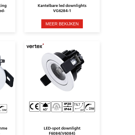
ting
Kantelbare led downlights
ed-
VG6284-1
MEER BEKIJKEN
imme
LED-spot downlight
-
F6084(V6084)