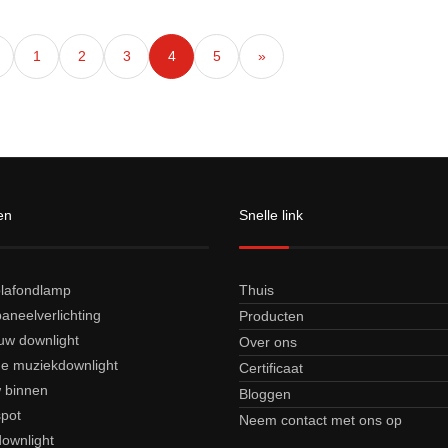
1
2
3
4
5
»
en
Snelle link
lafondlamp
Thuis
aneelverlichting
Producten
w downlight
Over ons
e muziekdownlight
Certificaat
 binnen
Bloggen
pot
Neem contact met ons op
ownlight