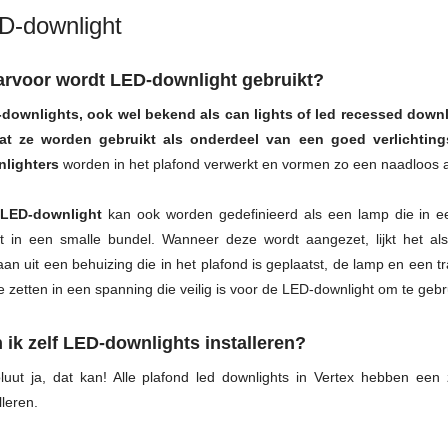
D-downlight
rvoor wordt LED-downlight gebruikt?
downlights, ook wel bekend als can lights of led recessed downli
t ze worden gebruikt als onderdeel van een goed verlichtings
lighters
worden in het plafond verwerkt en vormen zo een naadloos a
LED-downlight
kan ook worden gedefinieerd als een lamp die in ee
t in een smalle bundel. Wanneer deze wordt aangezet, lijkt het alsof
aan uit een behuizing die in het plafond is geplaatst, de lamp en een
e zetten in een spanning die veilig is voor de LED-downlight om te gebr
 ik zelf LED-downlights installeren?
luut ja, dat kan! Alle plafond led downlights in Vertex hebben een z
lleren.