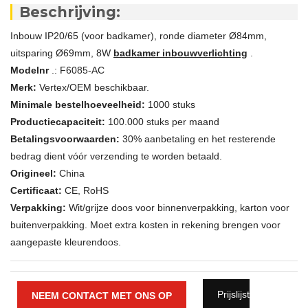
Beschrijving:
Inbouw IP20/65 (voor badkamer), ronde diameter Ø84mm,
uitsparing Ø69mm, 8W
badkamer inbouwverlichting
.
Modelnr
.: F6085-AC
Merk:
Vertex/OEM beschikbaar.
Minimale bestelhoeveelheid:
1000 stuks
Productiecapaciteit:
100.000 stuks per maand
Betalingsvoorwaarden:
30% aanbetaling en het resterende
bedrag dient vóór verzending te worden betaald.
Origineel:
China
Certificaat:
CE, RoHS
Verpakking:
Wit/grijze doos voor binnenverpakking, karton voor
buitenverpakking. Moet extra kosten in rekening brengen voor
aangepaste kleurendoos.
Prijslijst
NEEM CONTACT MET ONS OP