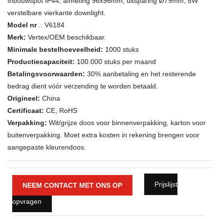
Inbouwspot IP44, afmeting 96x96mm, uitsparing Ø79mm, 8W
verstelbare vierkante downlight.
Model nr
.: V6184
Merk:
Vertex/OEM beschikbaar.
Minimale bestelhoeveelheid:
1000 stuks
Productiecapaciteit:
100.000 stuks per maand
Betalingsvoorwaarden:
30% aanbetaling en het resterende
bedrag dient vóór verzending te worden betaald.
Origineel:
China
Certificaat:
CE, RoHS
Verpakking:
Wit/grijze doos voor binnenverpakking, karton voor
buitenverpakking. Moet extra kosten in rekening brengen voor
aangepaste kleurendoos.
Prijslijst
NEEM CONTACT MET ONS OP
opvragen