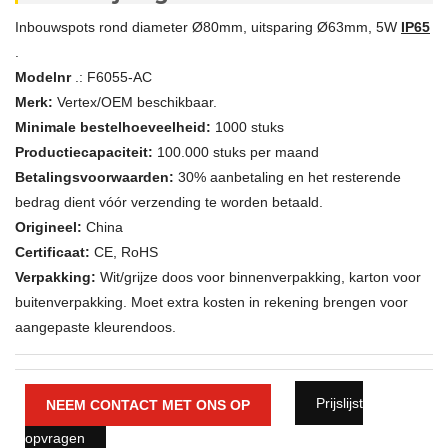
Inbouwspots rond diameter Ø80mm, uitsparing Ø63mm, 5W
IP65
.
Modelnr
.: F6055-AC
Merk:
Vertex/OEM beschikbaar.
Minimale bestelhoeveelheid:
1000 stuks
Productiecapaciteit:
100.000 stuks per maand
Betalingsvoorwaarden:
30% aanbetaling en het resterende
bedrag dient vóór verzending te worden betaald.
Origineel:
China
Certificaat:
CE, RoHS
Verpakking:
Wit/grijze doos voor binnenverpakking, karton voor
buitenverpakking. Moet extra kosten in rekening brengen voor
aangepaste kleurendoos.
Prijslijst
NEEM CONTACT MET ONS OP
opvragen