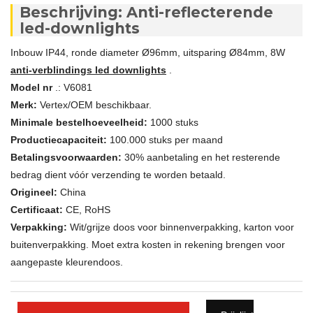
Beschrijving: Anti-reflecterende
led-downlights
Inbouw IP44, ronde diameter Ø96mm, uitsparing Ø84mm, 8W
anti-verblindings led downlights
.
Model nr
.: V6081
Merk:
Vertex/OEM beschikbaar.
Minimale bestelhoeveelheid:
1000 stuks
Productiecapaciteit:
100.000 stuks per maand
Betalingsvoorwaarden:
30% aanbetaling en het resterende
bedrag dient vóór verzending te worden betaald.
Origineel:
China
Certificaat:
CE, RoHS
Verpakking:
Wit/grijze doos voor binnenverpakking, karton voor
buitenverpakking. Moet extra kosten in rekening brengen voor
aangepaste kleurendoos.