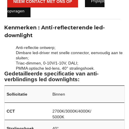
Prijslijst
NEEM CONTACT MET ONS OP
opvragen
Kenmerken
: Anti-reflecterende led-
downlight
Anti-reflectie ontwerp;
Dimbare led-driver met snelle connector, eenvoudig aan te
sluiten;
Triac-dimmen, 0-10V/1-10V, DALI;
PMMA optische led-lens, 40° stralingshoek.
Gedetailleerde specificatie van anti-
verblindings led downlights:
Sollicitatie
Binnen
CCT
2700K/3000K/4000K/
5000K
Stralingshoek
40°