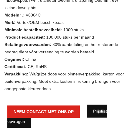
Inbouwspots IP44, diameter Ø66mm, uitsparing Ø55mm, 6W
kleine downlights.
Modelnr
.: V6064C
Merk:
Vertex/OEM beschikbaar.
Minimale bestelhoeveelheid:
1000 stuks
Productiecapaciteit:
100.000 stuks per maand
Betalingsvoorwaarden:
30% aanbetaling en het resterende
bedrag dient vóór verzending te worden betaald.
Origineel:
China
Certificaat:
CE, RoHS
Verpakking:
Wit/grijze doos voor binnenverpakking, karton voor
buitenverpakking. Moet extra kosten in rekening brengen voor
aangepaste kleurendoos.
Prijslijst
NEEM CONTACT MET ONS OP
opvragen